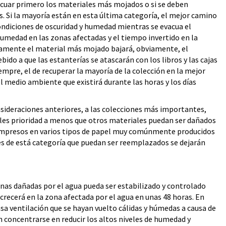
evacuar primero los materiales más mojados o si se deben
 Si la mayoría están en esta última categoría, el mejor camino
ondiciones de oscuridad y humedad mientras se evacua el
humedad en las zonas afectadas y el tiempo invertido en la
eramente el material más mojado bajará, obviamente, el
do a que las estanterías se atascarán con los libros y las cajas
empre, el de recuperar la mayoría de la colección en la mejor
l medio ambiente que existirá durante las horas y los días
nsideraciones anteriores, a las colecciones más importantes,
eles prioridad a menos que otros materiales puedan ser dañados
 impresos en varios tipos de papel muy comúnmente producidos
es de está categoría que puedan ser reemplazados se dejarán
as dañadas por el agua pueda ser estabilizado y controlado
recerá en la zona afectada por el agua en unas 48 horas. En
sa ventilación que se hayan vuelto cálidas y húmedas a causa de
n concentrarse en reducir los altos niveles de humedad y