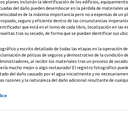
os planes incluirán la identificación de los edificios, equipamient
ecuadas del daño pueden desembocar en la pérdida de materiales va
velocidad es de la máxima importancia pero no a expensas de un pl
piado, seguro y eficiente dentro de las circunstancias imperantes
entificador que está en el lomo de cada libro, localización en las
evueltas tras su secado, de forma que se puedan identificar sus ub
otográfico y escrito detallado de todas las etapas en la operación 
eclamación de pólizas de seguros y demostrativo de la condición 
inistradores, al recibir los materiales tras un proceso de secado
 sería mucho mejor o algo restaurado! El registro fotográfico pue
ultado del daño causado por el agua inicialmente y no necesariamen
as razones y la naturaleza del daño adicional resultante de cualqu
dice