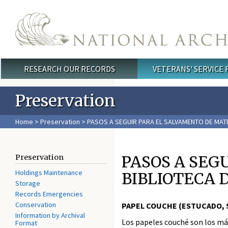
Skip to main content
RESEARCH OUR RECORDS
VETERANS' SERVICE
Main menu
Preservation
Home
>
Preservation
> PASOS A SEGUIR PARA EL SALVAMENTO DE MATE
PASOS A SEG
Preservation
Holdings Maintenance
BIBLIOTECA D
Storage
Records Emergencies
Conservation
PAPEL COUCHE (ESTUCADO, 
Information by Archival
Los papeles couché son los más
Format