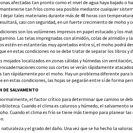
 zonas afectadas tan pronto como el nivel de agua haya bajado o h
antenerse tan fríos como sea posible mediante cualquier sistema,
El dejar tales materiales durante más de 48 horas con temperatur
resultará, casi con seguridad, en un fuerte crecimiento de moho y 
diciones son los volúmenes impresos en papel estucado y los mat
rgamino. Las telas impregnadas con almidón, colas de almidón y l
os estén en estanterías muy apretados entre sí, el moho podrá desa
e en estas condiciones no se debe tratar de separar los libros y d
 mojados localizados en zonas cálidas y húmedas sin ventilación,
 encuadernaciones como sus cortes se verán rápidamente atacados 
s tan rápidamente por el moho. Hay un problema diferente para lo
e en estas condiciones, las hojas se pegarán entre sí de forma pe
AN DE SALVAMENTO
ormalmente, el factor crítico para determinar que camino se debe 
biblioteca. Cuando el clima es caluroso y húmedo, el salvamento se
oho. Cuando el clima es frío se tiene más tiempo para planear las
n.
a naturaleza y el grado del daño. Una vez que se ha hecho la valor