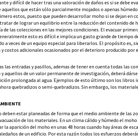
nte y difícil de hacer tras una valoración de daños es si se debe 
e aquellos que están sólo parcialmente mojados o apenas húmedos.
rimero estos, puesto que pueden desarrollar moho si se dejan en c
ratar de lograr un equilibrio entre la reducción del contenido de 
a de las colecciones en las mejores condiciones. El evacuar prim
eralmente esto es difícil e implica un gasto grande de tiempo debi
 a veces de un equipo especial para liberarlos. El propósito es, si
s y costos adicionales ocasionados por el deterioro producido por e
s las entradas y pasillos, ademas de tener en cuenta todas las co
o y aquellos de un valor permanente de investigación, deberá dárs
ción prolongada al agua. Ejemplos de esto último son los libros
 ahora quebradizos o semi-quebradizos. Sin embargo, los material
 AMBIENTE
 deben estar planeadas de forma que el medio ambiente de las zon
acuación de los materiales. En un clima cálido y húmedo el moho c
ar la aparición del moho en unas 48 horas cuando hay áreas de esca
aledaños de un edificio. Por esta razón todos los esfuerzos deberá