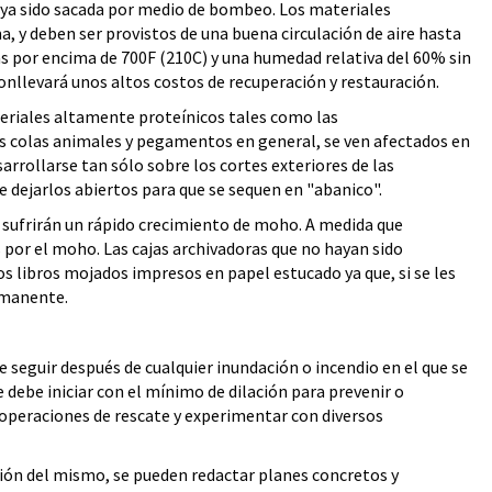
aya sido sacada por medio de bombeo. Los materiales
 y deben ser provistos de una buena circulación de aire hasta
as por encima de 700F (210C) y una humedad relativa del 60% sin
conllevará unos altos costos de recuperación y restauración.
eriales altamente proteínicos tales como las
as colas animales y pegamentos en general, se ven afectados en
rrollarse tan sólo sobre los cortes exteriores de las
e dejarlos abiertos para que se sequen en "abanico".
 sufrirán un rápido crecimiento de moho. A medida que
por el moho. Las cajas archivadoras que no hayan sido
s libros mojados impresos en papel estucado ya que, si se les
rmanente.
seguir después de cualquier inundación o incendio en el que se
 debe iniciar con el mínimo de dilación para prevenir o
 operaciones de rescate y experimentar con diversos
ación del mismo, se pueden redactar planes concretos y