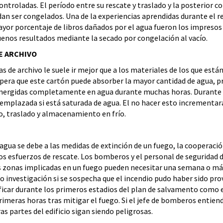
troladas. El período entre su rescate y traslado y la posterior con
dan ser congelados. Una de la experiencias aprendidas durante el re
ayor porcentaje de libros dañados por el agua fueron los impreso
enos resultados mediante la secado por congelación al vacío.
E ARCHIVO
s de archivo le suele ir mejor que a los materiales de los que está
pera que este cartón puede absorber la mayor cantidad de agua, pro
sumergidas completamente en agua durante muchas horas. Durante 
reemplazada si está saturada de agua. El no hacer esto incrementará
o, traslado y almacenamiento en frío.
agua se debe a las medidas de extinción de un fuego, la cooperació
 los esfuerzos de rescate. Los bomberos y el personal de seguridad d
as zonas implicadas en un fuego pueden necesitar una semana o más
o investigación si se sospecha que el incendio pudo haber sido p
ificar durante los primeros estadios del plan de salvamento como 
rimeras horas tras mitigar el fuego. Si el jefe de bomberos entiend
s partes del edificio sigan siendo peligrosas.