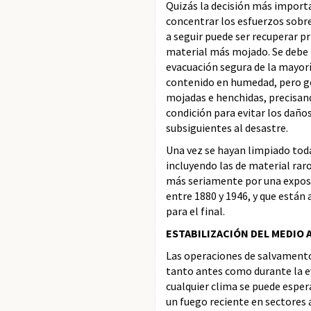
Quizás la decisión más importa
concentrar los esfuerzos sobr
a seguir puede ser recuperar p
material más mojado. Se debe t
evacuación segura de la mayorí
contenido en humedad, pero gen
mojadas e henchidas, precisando
condición para evitar los daño
subsiguientes al desastre.
Una vez se hayan limpiado toda
incluyendo las de material rar
más seriamente por una exposi
entre 1880 y 1946, y que están
para el final.
ESTABILIZACIÓN DEL MEDIO
Las operaciones de salvamento
tanto antes como durante la ev
cualquier clima se puede esper
un fuego reciente en sectores 