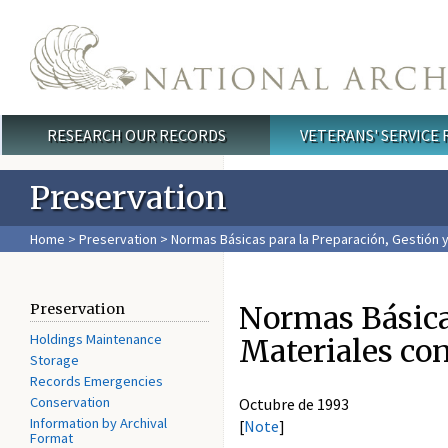
Skip to main content
RESEARCH OUR RECORDS
VETERANS' SERVICE
Main menu
Preservation
Home
>
Preservation
> Normas Básicas para la Preparación, Gestión 
Normas Básicas
Preservation
Holdings Maintenance
Materiales con
Storage
Records Emergencies
Conservation
Octubre de 1993
Information by Archival
[
Note
]
Format