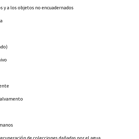
os y a los objetos no encuadernados
ua
ado)
hivo
iente
 salvamento
umanos
recuperación de colecciones dañadas por el agua