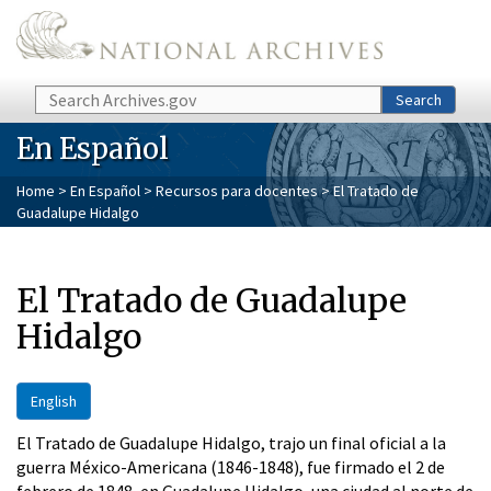
Skip to main content
Search
Search
En Español
Home
>
En Español
>
Recursos para docentes
> El Tratado de
Guadalupe Hidalgo
El Tratado de Guadalupe
Hidalgo
English
El Tratado de Guadalupe Hidalgo, trajo un final oficial a la
guerra México-Americana (1846-1848), fue firmado el 2 de
febrero de 1848, en Guadalupe Hidalgo, una ciudad al norte de