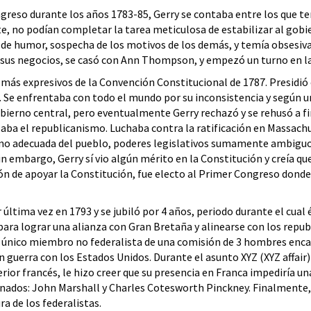
reso durante los años 1783-85, Gerry se contaba entre los que ten
e, no podían completar la tarea meticulosa de estabilizar al gobi
e humor, sospecha de los motivos de los demás, y temía obsesivame
de sus negocios, se casó con Ann Thompson, y empezó un turno en la
 más expresivos de la Convención Constitucional de 1787. Presidió
e enfrentaba con todo el mundo por su inconsistencia y según un 
bierno central, pero eventualmente Gerry rechazó y se rehusó a fi
a el republicanismo. Luchaba contra la ratificación en Massachus
 no adecuada del pueblo, poderes legislativos sumamente ambiguos, 
Sin embargo, Gerry sí vio algún mérito en la Constitución y creía 
ón de apoyar la Constitución, fue electo al Primer Congreso donde
 última vez en 1793 y se jubiló por 4 años, periodo durante el cual
ara lograr una alianza con Gran Bretaña y alinearse con los repub
único miembro no federalista de una comisión de 3 hombres encarg
n guerra con los Estados Unidos. Durante el asunto XYZ (XYZ affair
erior francés, le hizo creer que su presencia en Franca impediría 
ionados: John Marshall y Charles Cotesworth Pinckney. Finalmente
a de los federalistas.