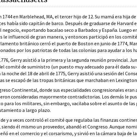
n 1744 en Marblehead, MA, el tercer hijo de 12. Su mamá era hija 
tes había sido capitán de barco. Después de graduarse de Harvard 
l negocio, exportando bacalao seco a Barbados y España. Luego em
le influenció de gran manera, y entonces participó en los comit
lamento británico cerró el puerto de Boston en junio de 1774, Mar
onados por los patriotas de todas las colonias para ayudar a los h
1776, Gerry asistió a la primera y la segunda reunión provincial. 
del comité de suministro (un puesto muy adecuado para él dada su 
En la noche del 18 de abril de 1775, Gerry asistió una sesión del C
as se escapó de las tropas británicas que marchaban en Lexington
greso Continental, donde sus especialidades congresionales eran as
 fueron consideradas mayormente contradictorias. Los demás le pu
 para los militares, sin embargo, vacilaba sobre el asunto de las
utamiento a largo plazo.
de y a veces controló el comité que regulaba las finanzas continen
y, siendo él mismo un proveedor, abandó el Congreso. Aunque nom
ñó en el comercio y el corsarismo, y sirvió en la cámara baja de l