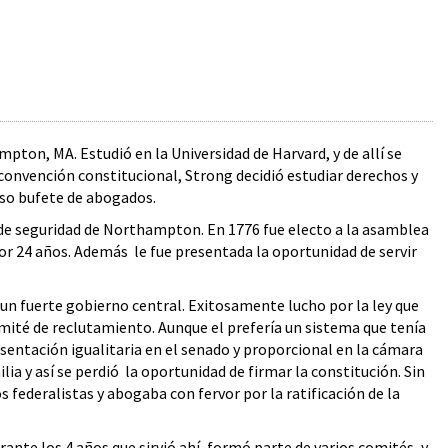
pton, MA. Estudió en la Universidad de Harvard, y de allí se
onvención constitucional, Strong decidió estudiar derechos y
oso bufete de abogados.
 de seguridad de Northampton. En 1776 fue electo a la asamblea
por 24 años. Además le fue presentada la oportunidad de servir
 un fuerte gobierno central. Exitosamente lucho por la ley que
omité de reclutamiento. Aunque el prefería un sistema que tenía
sentación igualitaria en el senado y proporcional en la cámara
a y así se perdió la oportunidad de firmar la constitución. Sin
 federalistas y abogaba con fervor por la ratificación de la
te los 4 años que sirvió ahí, formó parte de varios comités, y