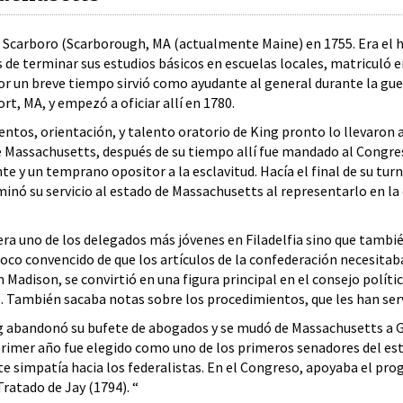
 Scarboro (Scarborough, MA (actualmente Maine) en 1755. Era el h
 de terminar sus estudios básicos en escuelas locales, matriculó
or un breve tiempo sirvió como ayudante al general durante la guer
t, MA, y empezó a oficiar allí en 1780.
ntos, orientación, y talento oratorio de King pronto lo llevaron a 
e Massachusetts, después de su tiempo allí fue mandado al Congres
nte y un temprano opositor a la esclavitud. Hacía el final de su tur
minó su servicio al estado de Massachusetts al representarlo en la
era uno de los delegados más jóvenes en Filadelfia sino que tambi
poco convencido de que los artículos de la confederación necesita
 Madison, se convirtió en una figura principal en el consejo polític
. También sacaba notas sobre los procedimientos, que les han serv
g abandonó su bufete de abogados y se mudó de Massachusetts a Got
 primer año fue elegido como uno de los primeros senadores del es
e simpatía hacia los federalistas. En el Congreso, apoyaba el pro
ratado de Jay (1794). “