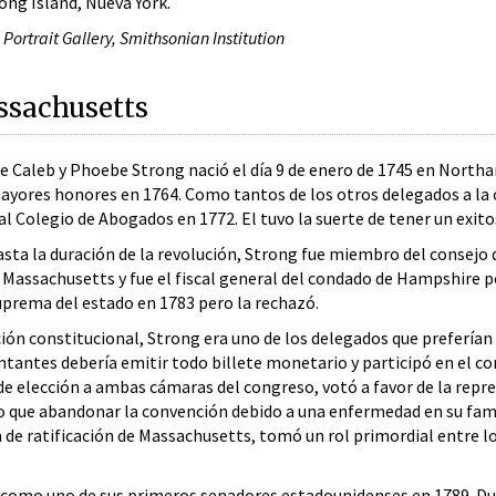
ong Island, Nueva York.
Portrait Gallery, Smithsonian Institution
ssachusetts
de Caleb y Phoebe Strong nació el día 9 de enero de 1745 en Northam
yores honores en 1764. Como tantos de los otros delegados a la c
al Colegio de Abogados en 1772. El tuvo la suerte de tener un exit
sta la duración de la revolución, Strong fue miembro del consejo
e Massachusetts y fue el fiscal general del condado de Hampshire 
uprema del estado en 1783 pero la rechazó.
ión constitucional, Strong era uno de los delegados que preferían
ntantes debería emitir todo billete monetario y participó en el c
 elección a ambas cámaras del congreso, votó a favor de la repre
 que abandonar la convención debido a una enfermedad en su famili
de ratificación de Massachusetts, tomó un rol primordial entre los
como uno de sus primeros senadores estadounidenses en 1789. Duran