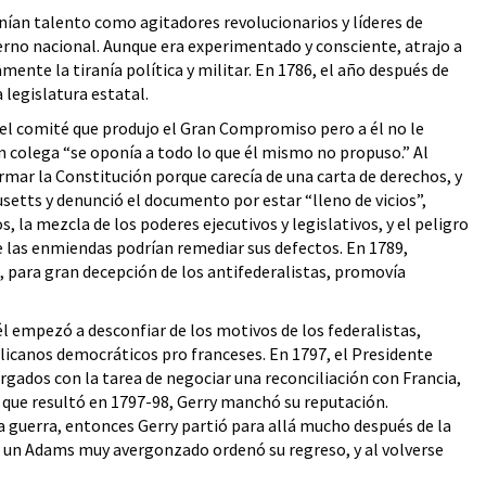
ían talento como agitadores revolucionarios y líderes de
erno nacional. Aunque era experimentado y consciente, atrajo a
nte la tiranía política y militar. En 1786, el año después de
 legislatura estatal.
 el comité que produjo el Gran Compromiso pero a él no le
colega “se oponía a todo lo que él mismo no propuso.” Al
rmar la Constitución porque carecía de una carta de derechos, y
etts y denunció el documento por estar “lleno de vicios”,
la mezcla de los poderes ejecutivos y legislativos, y el peligro
que las enmiendas podrían remediar sus defectos. En 1789,
, para gran decepción de los antifederalistas, promovía
 él empezó a desconfiar de los motivos de los federalistas,
licanos democráticos pro franceses. En 1797, el Presidente
ados con la tarea de negociar una reconciliación con Francia,
) que resultó en 1797-98, Gerry manchó su reputación.
una guerra, entonces Gerry partió para allá mucho después de la
, un Adams muy avergonzado ordenó su regreso, y al volverse