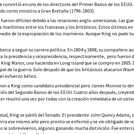
e convirtió en uno de los directores del Primer Banco de los EEUU. 
ado como ministro a Gran Bretaña (1796-1803).
 fueron difíciles debido a las relaciones anglo-americanas. Las gu
s marítimos entre los franceses y los británicos. Estos últimos 
edio de la expropiación de los marineros. Aunque King no pudo logr
barco a seguir su carrera política. En 1804 y 1808, su compañero au
ra la presidencia y vicepresidencia, respectivamente, pero fueron
 King Manor, una hacienda en Long Island que se compro en 1805. D
ncipal de la guerra. Solo después de que los británicos atacaron Wa
el esfuerzo bélico.
ieron a King como candidato presidencial pero James Monroe lo de
ación del Segundo Banco de los EEUU. Cuatro años después, creyendo
er resultó una vez por todas con la creación inmediata de un sis
lud, King se jubiló del Senado. El presidente John Quincy Adams,
erra ese mismo año pero pronto se enfermó y se vio obligado de vo
os le sobrevivieron, algunos ganando mucha distinción. Fue enterr