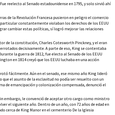
Fue reelecto al Senado estadounidense en 1795, y solo sirvió ahí
erras de la Revolución Francesa pusieron en peligro el comercio
en particular constantemente violaban los derechos de los EEUU
ar cambiar estas políticas, sí logró mejorar las relaciones
tor de la constitución, Charles Cotesworth Pinckney, y el eran
 derrotados decisivamente. A parte de eso, King se contentaba
urante la guerra de 1812, fue electo al Senado de los EEUU
shington en 1814 creyó que los EEUU luchaba en una acción
rrotó fácilmente. Aún en el senado, ese mismo año King lideró
 que el asunto de la esclavitud no podía ser resuelto con un
tema de emancipación y colonización compensada, denunció el
 sin embargo, le convenció de aceptar otro cargo como ministro
lver el siguiente año. Dentro de un año, con 72 años de edad en
ado cerca de King Manor en el cementerio De la Iglesia