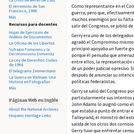
La crisis de Berlín de 1961
Como representante en el Cong
El terremoto de San
Francisco, 1906
guerra, pero que, efectivament
Más
muchos enemigos por su falta d
Recursos para docentes
salir del Congreso, se jubiló 
Hojas de Ejercicios de
Gerry era uno de los delegados
Análisis de Documentos
agradó el Compromiso mismo. S
La Oficina de los Libertos
principio apoyaba un fuerte go
Sufragio Femenino y la
Decimonovena Enmienda
porque él pensaba que amenazab
La Ley de Derechos Civiles
entre ellos, la representación
de 1964
de un poder judicial opresivo. 
El telegrama Zimmermann
después de anunciar su intenci
La Guerra en Vietnam: Una
políticas federalistas.
Historia en Fotografías
Más
Gerry se salió del Congreso por
particularmente sus intentos p
Páginas Web en Inglés
John Adams lo asignó como el 
About the National Archives
que estaba a punto de entrar e
Hispanic Heritage Links
Talleyrand, el ministro del ext
salida de los otros dos comis
Gerry tuvo que enfrentar censur