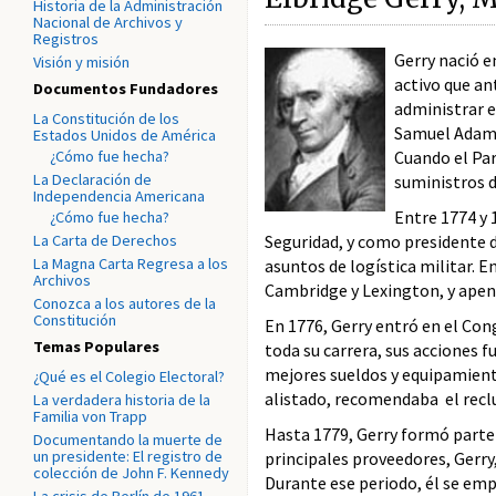
Historia de la Administración
Nacional de Archivos y
Registros
Gerry nació e
Visión y misión
activo que an
Documentos Fundadores
administrar e
La Constitución de los
Samuel Adams 
Estados Unidos de América
¿Cómo fue hecha?
Cuando el Par
La Declaración de
suministros d
Independencia Americana
Entre 1774 y 
¿Cómo fue hecha?
La Carta de Derechos
Seguridad, y como presidente 
La Magna Carta Regresa a los
asuntos de logística militar. 
Archivos
Cambridge y Lexington, y apen
Conozca a los autores de la
Constitución
En 1776, Gerry entró en el Con
Temas Populares
toda su carrera, sus acciones
mejores sueldos y equipamiento
¿Qué es el Colegio Electoral?
alistado, recomendaba el recl
La verdadera historia de la
Familia von Trapp
Hasta 1779, Gerry formó parte 
Documentando la muerte de
un presidente: El registro de
principales proveedores, Gerr
colección de John F. Kennedy
Durante ese periodo, él se empe