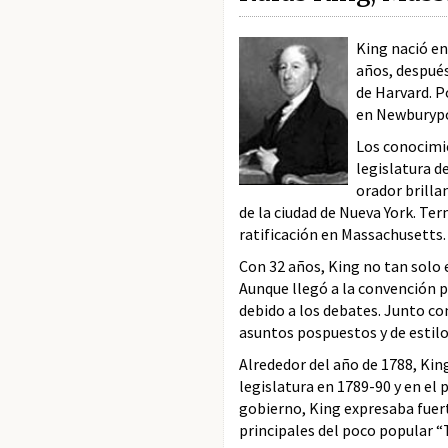
King nació en
años, después
de Harvard. P
en Newburypor
Los conocimie
legislatura d
orador brilla
de la ciudad de Nueva York. Ter
ratificación en Massachusetts.
Con 32 años, King no tan solo 
Aunque llegó a la convención 
debido a los debates. Junto con
asuntos pospuestos y de estilo
Alrededor del año de 1788, Kin
legislatura en 1789-90 y en el
gobierno, King expresaba fuert
principales del poco popular “T