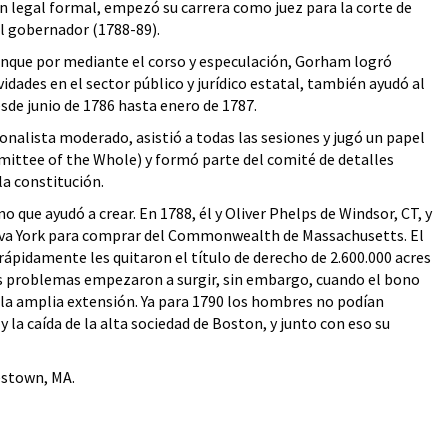
ón legal formal, empezó su carrera como juez para la corte de
el gobernador (1788-89).
unque por mediante el corso y especulación, Gorham logró
idades en el sector público y jurídico estatal, también ayudó al
sde junio de 1786 hasta enero de 1787.
onalista moderado, asistió a todas las sesiones y jugó un papel
mittee of the Whole) y formó parte del comité de detalles
a constitución.
 que ayudó a crear. En 1788, él y Oliver Phelps de Windsor, CT, y
ueva York para comprar del Commonwealth de Massachusetts. El
ápidamente les quitaron el título de derecho de 2.600.000 acres
 Los problemas empezaron a surgir, sin embargo, cuando el bono
la amplia extensión. Ya para 1790 los hombres no podían
y la caída de la alta sociedad de Boston, y junto con eso su
estown, MA.