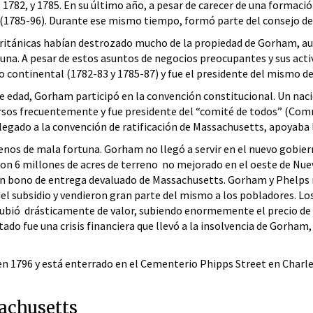
 1782, y 1785. En su último año, a pesar de carecer de una formaci
x (1785-96). Durante ese mismo tiempo, formó parte del consejo d
 británicas habían destrozado mucho de la propiedad de Gorham, a
una. A pesar de estos asuntos de negocios preocupantes y sus activ
 continental (1782-83 y 1785-87) y fue el presidente del mismo de
de edad, Gorham participó en la convención constitucional. Un naci
ursos frecuentemente y fue presidente del “comité de todos” (Com
egado a la convención de ratificación de Massachusetts, apoyaba l
nos de mala fortuna. Gorham no llegó a servir en el nuevo gobierno
on 6 millones de acres de terreno no mejorado en el oeste de N
en bono de entrega devaluado de Massachusetts. Gorham y Phelps r
e del subsidio y vendieron gran parte del mismo a los pobladores.
ubió drásticamente de valor, subiendo enormemente el precio de 
tado fue una crisis financiera que llevó a la insolvencia de Gorham, 
n 1796 y está enterrado en el Cementerio Phipps Street en Charl
achusetts