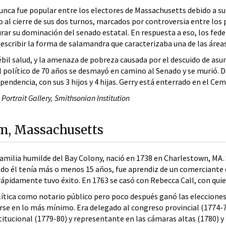
nca fue popular entre los electores de Massachusetts debido a su s
do al cierre de sus dos turnos, marcados por controversia entre l
rar su dominación del senado estatal. En respuesta a eso, los fede
scribir la forma de salamandra que caracterizaba una de las área
ébil salud, y la amenaza de pobreza causada por el descuido de as
l político de 70 años se desmayó en camino al Senado y se murió. Dej
ependencia, con sus 3 hijos y 4 hijas. Gerry está enterrado en el 
Portrait Gallery, Smithsonian Institution
m, Massachusetts
amilia humilde del Bay Colony, nació en 1738 en Charlestown, MA. 
o él tenía más o menos 15 años, fue aprendiz de un comerciante de
rápidamente tuvo éxito. En 1763 se casó con Rebecca Call, con quien
ica como notario público pero poco después ganó las elecciones a 
arse en lo más mínimo. Era delegado al congreso provincial (1774-
itucional (1779-80) y representante en las cámaras altas (1780) y 