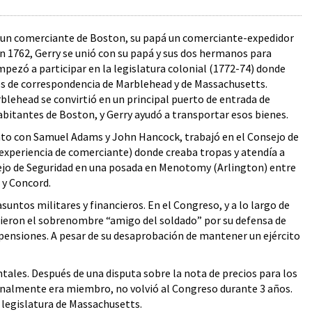
de un comerciante de Boston, su papá un comerciante-expedidor
en 1762, Gerry se unió con su papá y sus dos hermanos para
pezó a participar en la legislatura colonial (1772-74) donde
és de correspondencia de Marblehead y de Massachusetts.
blehead se convirtió en un principal puerto de entrada de
abitantes de Boston, y Gerry ayudó a transportar esos bienes.
Junto con Samuel Adams y John Hancock, trabajó en el Consejo de
experiencia de comerciante) donde creaba tropas y atendía a
onsejo de Seguridad en una posada en Menotomy (Arlington) entre
 y Concord.
untos militares y financieros. En el Congreso, y a lo largo de
sieron el sobrenombre “amigo del soldado” por su defensa de
 pensiones. A pesar de su desaprobación de mantener un ejército
tales. Después de una disputa sobre la nota de precios para los
inalmente era miembro, no volvió al Congreso durante 3 años.
a legislatura de Massachusetts.