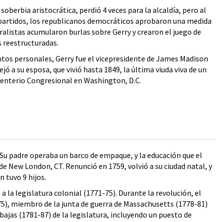
oberbia aristocrática, perdió 4 veces para la alcaldía, pero al
os partidos, los republicanos democráticos aprobaron una medida
ralistas acumularon burlas sobre Gerry y crearon el juego de
s reestructuradas.
untos personales, Gerry fue el vicepresidente de James Madison
ó a su esposa, que vivió hasta 1849, la última viuda viva de un
Cementerio Congresional en Washington, D.C.
Su padre operaba un barco de empaque, y la educación que el
 New London, CT. Renunció en 1759, volvió a su ciudad natal, y
 tuvo 9 hijos.
la legislatura colonial (1771-75). Durante la revolución, el
75), miembro de la junta de guerra de Massachusetts (1778-81)
bajas (1781-87) de la legislatura, incluyendo un puesto de