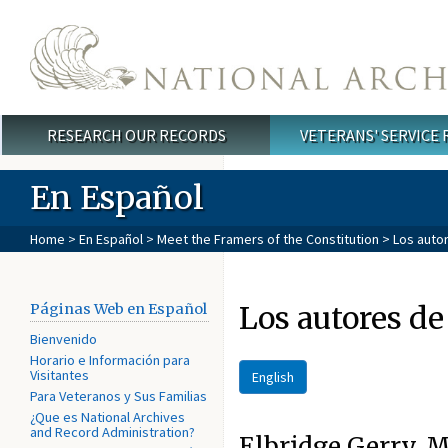
Skip to main content
RESEARCH OUR RECORDS
VETERANS' SERVICE
Main menu
En Español
Home
>
En Español
>
Meet the Framers of the Constitution
> Los autor
Los autores de
Páginas Web en Español
Bienvenido
Horario e Información para
Visitantes
English
Para Veteranos y Sus Familias
¿Que es National Archives
and Record Administration?
Elbridge Gerry, 