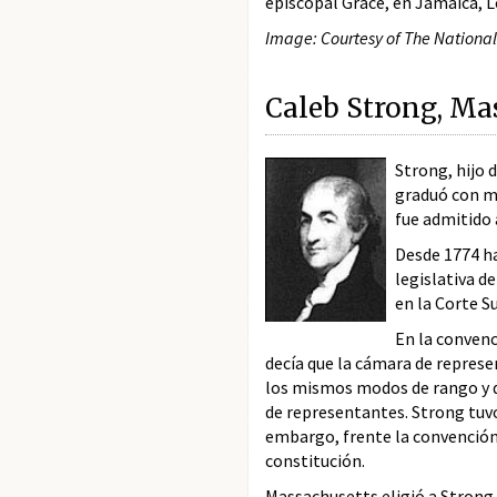
episcopal Grace, en Jamaica, L
Image: Courtesy of The National 
Caleb Strong, Ma
Strong, hijo 
graduó con ma
fue admitido 
Desde 1774 ha
legislativa d
en la Corte S
En la convenc
decía que la cámara de represe
los mismos modos de rango y de
de representantes. Strong tuvo
embargo, frente la convención 
constitución.
Massachusetts eligió a Strong 