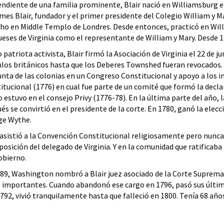
ndiente de una familia prominente, Blair nació en Williamsburg en 1
mes Blair, fundador y el primer presidente del Colegio William y Ma
ho en Middle Templo de Londres. Desde entonces, practicó en Will
eses de Virginia como el representante de William y Mary. Desde 17
patriota activista, Blair firmó la Asociación de Virginia el 22 de 
ulos británicos hasta que los Deberes Townshed fueran revocados.
unta de las colonias en un Congreso Constitucional y apoyo a los 
itucional (1776) en cual fue parte de un comité que formó la decla
 estuvo en el consejo Privy (1776-78). En la última parte del año, l
és se convirtió en el presidente de la corte. En 1780, ganó la elecció
ge Wythe.
 asistió a la Convención Constitucional religiosamente pero nunca 
 posición del delegado de Virginia. Y en la comunidad que ratificab
obierno.
89, Washington nombró a Blair juez asociado de la Corte Suprema 
 importantes. Cuando abandonó ese cargo en 1796, pasó sus último
92, vivió tranquilamente hasta que falleció en 1800. Tenía 68 años