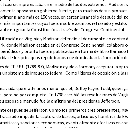
 él casi siempre estaba en el medio de los dos extremos. Madison r
rduamente apoyaba un gobierno fuerte, pero muchas de sus propuest
 primer plano más de 150 veces, en tercer lugar sólo después del
 más importantes cuyos fueron sobre asuntos retrasado y estilo. Su
nte en guiar la Constitución a través del Congreso Continental.
ratificación de Virginia y Madison defendió el documento en contr
ork, donde Madison estaba en el Congreso Continental, colaboró c
eriódicos y pronto fueron publicados en forma de libro llamado El 
úcida de los principios republicanos que dominaban la formación de
s de EE. UU. (1789-97), Madison ayudó a formar y asegurar la apro
 un sistema de impuesto federal. Como líderes de oposición a las p
a viuda que era 16 años menor que él, Dolley Payne Todd, quien ya 
, pero no por completo. En 1798 escribió las resoluciones de Virgin
 su esposa a menudo fue la anfitriona del presidente Jefferson.
nte después de Jefferson. Como los primeros tres presidentes, Mad
fracasado impedir la captura de barcos, artículos y hombres de EE.
omáticas y sanciones económicas, eventualmente efectivas en cont