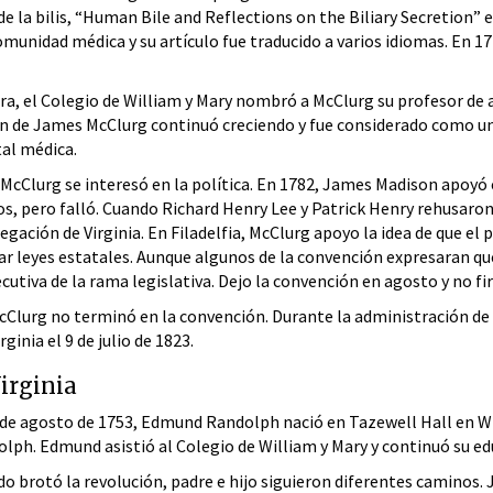
de la bilis, “Human Bile and Reflections on the Biliary Secretion” 
omunidad médica y su artículo fue traducido a varios idiomas. En 177
ra, el Colegio de William y Mary nombró a McClurg su profesor de
n de James McClurg continuó creciendo y fue considerado como uno 
tal médica.
 McClurg se interesó en la política. En 1782, James Madison apoy
os, pero falló. Cuando Richard Henry Lee y Patrick Henry rehusaron
egación de Virginia. En Filadelfia, McClurg apoyo la idea de que el p
dar leyes estatales. Aunque algunos de la convención expresaran q
cutiva de la rama legislativa. Dejo la convención en agosto y no fi
McClurg no terminó en la convención. Durante la administración d
ginia el 9 de julio de 1823.
irginia
 de agosto de 1753, Edmund Randolph nació en Tazewell Hall en Wil
lph. Edmund asistió al Colegio de William y Mary y continuó su edu
o brotó la revolución, padre e hijo siguieron diferentes caminos.