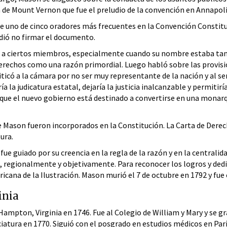
ta de Mount Vernon que fue el preludio de la convención en Annapoli
ue uno de cinco oradores más frecuentes en la Convención Constituc
dió no firmar el documento.
 a ciertos miembros, especialmente cuando su nombre estaba tan v
derechos como una razón primordial. Luego habló sobre las provis
ticó a la cámara por no ser muy representante de la nación y al
ría la judicatura estatal, dejaría la justicia inalcanzable y permitir
que el nuevo gobierno está destinado a convertirse en una monarqu
 Mason fueron incorporados en la Constitución. La Carta de Dere
ura.
 fue guiado por su creencia en la regla de la razón y en la centrali
 regionalmente y objetivamente. Para reconocer los logros y dedica
cana de la Ilustración. Mason murió el 7 de octubre en 1792 y fue
inia
ampton, Virginia en 1746. Fue al Colegio de William y Mary y se g
nciatura en 1770. Siguió con el posgrado en estudios médicos en Par