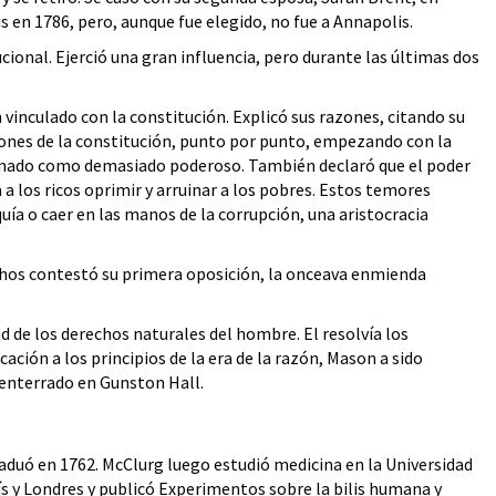
s en 1786, pero, aunque fue elegido, no fue a Annapolis.
ional. Ejerció una gran influencia, pero durante las últimas dos
inculado con la constitución. Explicó sus razones, citando su
iones de la constitución, punto por punto, empezando con la
 senado como demasiado poderoso. También declaró que el poder
ía a los ricos oprimir y arruinar a los pobres. Estos temores
ía o caer en las manos de la corrupción, una aristocracia
chos contestó su primera oposición, la onceava enmienda
dad de los derechos naturales del hombre. El resolvía los
ción a los principios de la era de la razón, Mason a sido
 enterrado en Gunston Hall.
raduó en 1762. McClurg luego estudió medicina en la Universidad
ís y Londres y publicó Experimentos sobre la bilis humana y