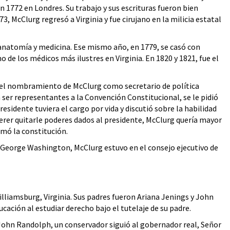
en 1772 en Londres. Su trabajo y sus escrituras fueron bien
3, McClurg regresó a Virginia y fue cirujano en la milicia estatal
 anatomía y medicina. Ese mismo año, en 1779, se casó con
de los médicos más ilustres en Virginia. En 1820 y 1821, fue el
ó el nombramiento de McClurg como secretario de política
 ser representantes a la Convención Constitucional, se le pidió
residente tuviera el cargo por vida y discutió sobre la habilidad
uerer quitarle poderes dados al presidente, McClurg quería mayor
rmó la constitución.
e George Washington, McClurg estuvo en el consejo ejecutivo de
liamsburg, Virginia. Sus padres fueron Ariana Jenings y John
cación al estudiar derecho bajo el tutelaje de su padre.
 John Randolph, un conservador siguió al gobernador real, Señor