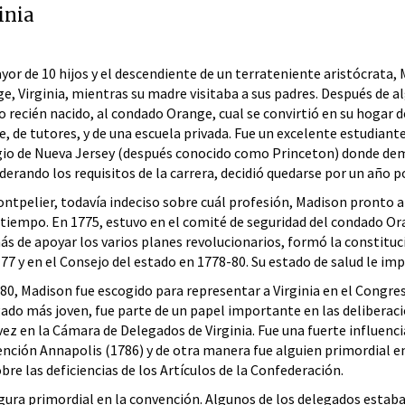
inia
yor de 10 hijos y el descendiente de un terrateniente aristócrata
e, Virginia, mientras su madre visitaba a sus padres. Después de a
jo recién nacido, al condado Orange, cual se convirtió en su hogar 
, de tutores, y de una escuela privada. Fue un excelente estudiante
io de Nueva Jersey (después conocido como Princeton) donde demost
derando los requisitos de la carrera, decidió quedarse por un año 
ntpelier, todavía indeciso sobre cuál profesión, Madison pronto ap
 tiempo. En 1775, estuvo en el comité de seguridad del condado Oran
s de apoyar los varios planes revolucionarios, formó la constituc
77 y en el Consejo del estado en 1778-80. Su estado de salud le impid
80, Madison fue escogido para representar a Virginia en el Congre
ado más joven, fue parte de un papel importante en las deliberac
vez en la Cámara de Delegados de Virginia. Fue una fuerte influenci
nción Annapolis (1786) y de otra manera fue alguien primordial 
re las deficiencias de los Artículos de la Confederación.
ura primordial en la convención. Algunos de los delegados estaban