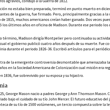
os agravios, condujo a la Guerra de 1812.
nación no estaba bien preparada, terminó en punto muerto en dici
 antes de la guerra, fue firmado. Pero, principalmente gracias a l
 de 1815, muchos americanos creían haber ganado. Dos veces puest
 los últimos años en oficina de Madison. Durante ese periodo lo
o término, Madison dirigía Montpelier pero continuaba su actividad
cual el gobierno publicó cuatro años después de su muerte. Fue c
rginia durante el periodo 1826-36. Escribió artículos para el peri
ra de la emergente controversia desmontable que amenazaba la ex
 años en la Sociedad Americana de Colonización cual misión era regr
n 1836, fue sobrevivido por su esposa y su hijastro.
nia
25, George Mason nacio a padres George y Ann Thomson Mason. Cua
riado bajo el cuidado de su tío John Mercer. El futuro educativo de
oteca de su tío de 1500 volúmenes, un tercio compuesta sobre la le