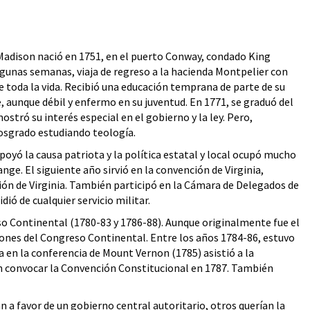
, Madison nació en 1751, en el puerto Conway, condado King
lgunas semanas, viaja de regreso a la hacienda Montpelier con
de toda la vida. Recibió una educación temprana de parte de su
, aunque débil y enfermo en su juventud. En 1771, se graduó del
ró su interés especial en el gobierno y la ley. Pero,
posgrado estudiando teología.
oyó la causa patriota y la política estatal y local ocupó mucho
ge. El siguiente año sirvió en la convención de Virginia,
ión de Virginia. También participó en la Cámara de Delegados de
ió de cualquier servicio militar.
so Continental (1780-83 y 1786-88). Aunque originalmente fue el
iones del Congreso Continental. Entre los años 1784-86, estuvo
a en la conferencia de Mount Vernon (1785) asistió a la
en convocar la Convención Constitucional en 1787. También
 a favor de un gobierno central autoritario, otros querían la