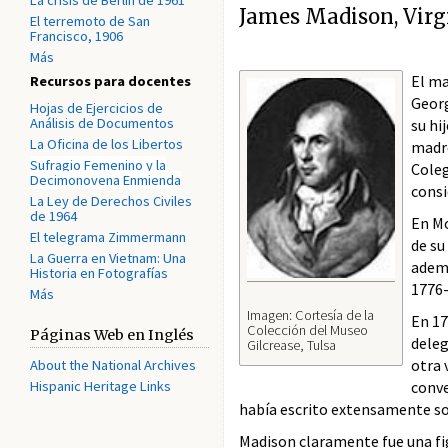
La crisis de Berlín de 1961
James Madison, Virg
El terremoto de San
Francisco, 1906
Más
El ma
Recursos para docentes
Georg
Hojas de Ejercicios de
Análisis de Documentos
su hi
La Oficina de los Libertos
madre
Sufragio Femenino y la
Coleg
Decimonovena Enmienda
consi
La Ley de Derechos Civiles
de 1964
En Mo
El telegrama Zimmermann
de su
La Guerra en Vietnam: Una
ademá
Historia en Fotografías
1776-
Más
Imagen: Cortesía de la
En 17
Colección del Museo
Páginas Web en Inglés
deleg
Gilcrease, Tulsa
otra 
About the National Archives
Hispanic Heritage Links
conve
había escrito extensamente sob
Madison claramente fue una fig