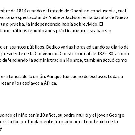
embre de 1814 cuando el tratado de Ghent no concluyente, cual
a victoria espectacular de Andrew Jackson en la batalla de Nuevo
a a prueba, la independencia había sobrevivido. El
s democráticos republicanos prácticamente estaban sin
 en asuntos públicos. Dedico varias horas editando su diario de
o-presidente de la Convención Constitucional de 1829-30 y como
ódico defendiendo la administración Monroe, también actuó como
istencia de la unión. Aunque fue dueño de esclavos toda su
esar a los esclavos a África.
ndo el niño tenía 10 años, su padre murió y el joven George
l jurista fue profundamente formado por el contenido de la
y.