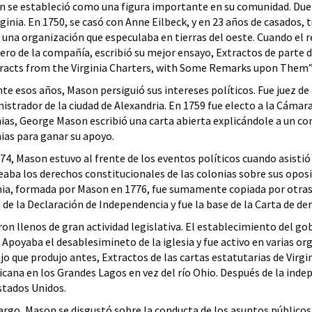
 se estableció como una figura importante en su comunidad. Dueño
rginia. En 1750, se casó con Anne Eilbeck, y en 23 años de casados, 
 una organización que especulaba en tierras del oeste. Cuando el r
ero de la compañía, escribió su mejor ensayo, Extractos de parte 
racts from the Virginia Charters, with Some Remarks upon Them”
te esos años, Mason persiguió sus intereses políticos. Fue juez de 
istrador de la ciudad de Alexandria. En 1759 fue electo a la Cámara
ias, George Mason escribió una carta abierta explicándole a un co
ias para ganar su apoyo.
74, Mason estuvo al frente de los eventos políticos cuando asisti
eaba los derechos constitucionales de las colonias sobre sus oposi
nia, formada por Mason en 1776, fue sumamente copiada por otras 
 de la Declaración de Independencia y fue la base de la Carta de de
ron llenos de gran actividad legislativa. El establecimiento del g
poyaba el desablesimineto de la iglesia y fue activo en varias o
ajo que produjo antes, Extractos de las cartas estatutarias de Virgi
cana en los Grandes Lagos en vez del río Ohio. Después de la inde
Estados Unidos.
argo, Mason se disgustó sobre la conducta de los asuntos públicos 