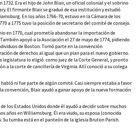
732. Era el hijo de John Blair, un oficial colonial y el sobrino
ry. El firmante Blair se graduó de esa institución y estudió
iamsburg. En los años 1766-70, estuvo en la Cámara de los
70 a 1775 tuvo la posición de secretario del comité de consejo.
junio en 1770, cual prometía abandonar la importación de
 También apoyó a la Asociación el 27 de mayo de 1774, pidiendo
individuos de Boston. Tomó parte en la convención
ración de derechos al igual que un plan para el nuevo gobierno.
a legislatura lo eligió como juez de la Corte General, y pronto
n a la corte de cancillería de Virginia. Allí conoció a su colega
habló ni fue parte de algún comité. Casi siempre estaba a favor
a la convención, Blair ayudó a ganar apoyo de la nueva formación
de los Estados Unidos donde él ayudó a decidir sobre muchos
s años en Williamsburg. Él era viudo, su esposa (conocida
. Su tumba está en el panteón de la iglesia Bruton Parish.