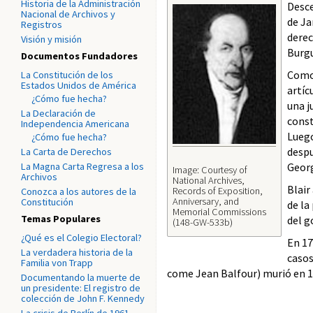
Historia de la Administración
Desce
Nacional de Archivos y
de Ja
Registros
derec
Visión y misión
Burgu
Documentos Fundadores
Como 
La Constitución de los
Estados Unidos de América
artíc
¿Cómo fue hecha?
una j
La Declaración de
const
Independencia Americana
Luego
¿Cómo fue hecha?
despu
La Carta de Derechos
La Magna Carta Regresa a los
Geor
Image: Courtesy of
Archivos
National Archives,
Blair
Records of Exposition,
Conozca a los autores de la
Anniversary, and
Constitución
de la
Memorial Commissions
Temas Populares
del g
(148-GW-533b)
¿Qué es el Colegio Electoral?
En 17
La verdadera historia de la
casos
Familia von Trapp
come Jean Balfour) murió en 17
Documentando la muerte de
un presidente: El registro de
colección de John F. Kennedy