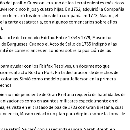
 del pasillo Gunston, era uno de los terratenientes más ricos
tuvieron cinco hijos y cuatro hijas. En 1752, adquirió la Compañía
eino le retiró los derechos de la compañía en 1773, Mason, el
de la carta estatutaria, con algunos comentarios sobre ellos
).
la corte del condado Fairfax. Entre 1754 y 1779, Mason fue
 de Burgueses. Cuando el Acto de Sello de 1765 indignó a las
mité de comerciantes en Londres sobre la posición de las
ó para ayudar con los Fairfax Resolves, un documento que
ciones al acto Boston Port. En la declaración de derechos de
colonias. Sirvió como modelo para Jefferson en la primera
rechos.
obierno independiente de Gran Bretaña requería de habilidades de
rganizaciones como en asuntos militares especialmente en el
nia, es vista en el tratado de paz de 1783 con Gran Bretaña, cual
pendencia, Mason redactó un plan para Virginia sobre la toma de
y se retiró. Se casó con su segunda esposa, Sarah Brent, en