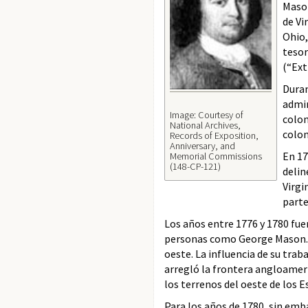
Mason
de Vi
Ohio,
tesor
(“Ext
Duran
admin
Image: Courtesy of
colon
National Archives,
colon
Records of Exposition,
Anniversary, and
En 17
Memorial Commissions
(148-CP-121)
delin
Virgi
parte
Los años entre 1776 y 1780 fue
personas como George Mason. A
oeste. La influencia de su trab
arregló la frontera angloameri
los terrenos del oeste de los 
Para los años de 1780, sin emb