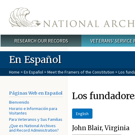
Skip to main content
RESEARCH OUR RECORDS
VETERANS' SERVICE
Main menu
En Español
Home
>
En Español
>
Meet the Framers of the Constitution
> Los funda
Los fundadores
Páginas Web en Español
Bienvenido
Horario e Información para
Visitantes
English
Para Veteranos y Sus Familias
¿Que es National Archives
John Blair, Virginia
and Record Administration?