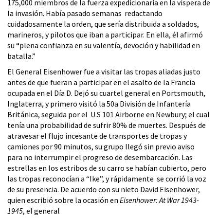
175,000 miembros de la fuerza expedicionaria en la víspera de
la invasión. Había pasado semanas redactando
cuidadosamente la orden, que sería distribuida a soldados,
marineros, y pilotos que iban a participar. En ella, él afirmó
su “plena confianza en su valentía, devoción y habilidad en
batalla.”
El General Eisenhower fue a visitar las tropas aliadas justo
antes de que fueran a participar en el asalto de la Francia
ocupada en el Día D. Dejó su cuartel general en Portsmouth,
Inglaterra, y primero visitó la 50a División de Infantería
Británica, seguida por el U.S 101 Airborne en Newbury; el cual
tenía una probabilidad de sufrir 80% de muertes. Después de
atravesar el flujo incesante de transportes de tropas y
camiones por 90 minutos, su grupo llegó sin previo aviso
para no interrumpir el progreso de desembarcación. Las
estrellas en los estribos de su carro se habían cubierto, pero
las tropas reconocían a “Ike”, y rápidamente se corrió la voz
de su presencia. De acuerdo con su nieto David Eisenhower,
quien escribió sobre la ocasión en
Eisenhower: At War 1943-
1945
, el general