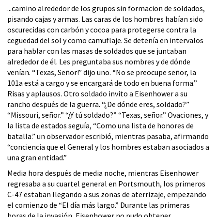
...camino alrededor de los grupos sin formacion de soldados,
pisando cajas y armas. Las caras de los hombres habían sido
oscurecidas con carbón y cocoa para protegerse contra la
ceguedad del sol y como camuflaje. Se detenía en intervalos
para hablar con las masas de soldados que se juntaban
alrededor de él. Les preguntaba sus nombres y de dónde
venían. “Texas, Señor!” dijo uno. “No se preocupe señor, la
101a está a cargo y se encargará de todo en buena forma.”
Risas y aplausos. Otro soldado invito a Eisenhower a su
rancho después de la guerra. “¿De dónde eres, soldado?”
“Missouri, señor.” “¿Y tú soldado?” “Texas, señor.” Ovaciones, y
la lista de estados seguía, “Como una lista de honores de
batalla.” un observador escribió, mientras pasaba, afirmando
“conciencia que el General y los hombres estaban asociados a
una gran entidad.”
Media hora después de media noche, mientras Eisenhower
regresaba a su cuartel general en Portsmouth, los primeros
C-47 estaban llegando a sus zonas de aterrizaje, empezando
el comienzo de “El día más largo.” Durante las primeras
horas de la invasión, Eisenhower no pudo obtener