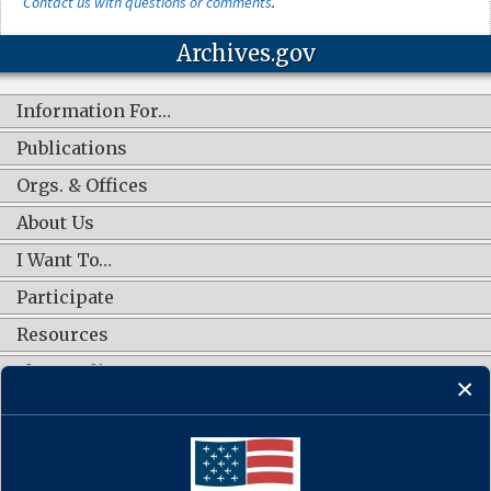
Contact us with questions or comments
.
Archives.gov
Information For…
Publications
Orgs. & Offices
About Us
I Want To…
Participate
Resources
Shop Online
CONNECT WITH US