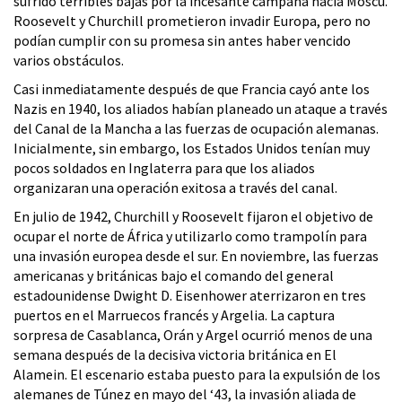
sufrido terribles bajas por la incesante campaña hacia Moscú.
Roosevelt y Churchill prometieron invadir Europa, pero no
podían cumplir con su promesa sin antes haber vencido
varios obstáculos.
Casi inmediatamente después de que Francia cayó ante los
Nazis en 1940, los aliados habían planeado un ataque a través
del Canal de la Mancha a las fuerzas de ocupación alemanas.
Inicialmente, sin embargo, los Estados Unidos tenían muy
pocos soldados en Inglaterra para que los aliados
organizaran una operación exitosa a través del canal.
En julio de 1942, Churchill y Roosevelt fijaron el objetivo de
ocupar el norte de África y utilizarlo como trampolín para
una invasión europea desde el sur. En noviembre, las fuerzas
americanas y británicas bajo el comando del general
estadounidense Dwight D. Eisenhower aterrizaron en tres
puertos en el Marruecos francés y Argelia. La captura
sorpresa de Casablanca, Orán y Argel ocurrió menos de una
semana después de la decisiva victoria británica en El
Alamein. El escenario estaba puesto para la expulsión de los
alemanes de Túnez en mayo del ‘43, la invasión aliada de