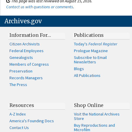
This page was last reviewed on August 15, 2016.
Contact us with questions or comments
.
Archives.gov
Information For…
Publications
Citizen Archivists
Today's
Federal Register
Federal Employees
Prologue Magazine
Genealogists
Subscribe to Email
Newsletters
Members of Congress
Blogs
Preservation
All Publications
Records Managers
The Press
Resources
Shop Online
A-Z Index
Visit the National Archives
Store
America's Founding Docs
Buy Reproductions and
Contact Us
Microfilm