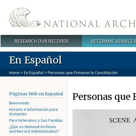
Skip to main content
RESEARCH OUR RECORDS
VETERANS' SERVICE
Main menu
En Español
Home
>
En Español
> Personas que Firmaron la Constitución
Personas que 
Páginas Web en Español
Bienvenido
Horario e Información para
Visitantes
Para Veteranos y Sus Familias
¿Que es National Archives
and Record Administration?